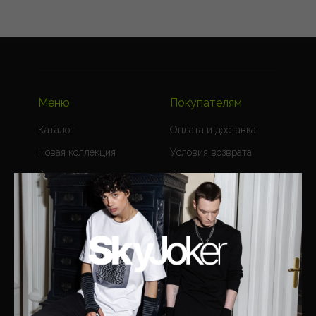
Меню
Покупателям
Каталог
Оплата и доставка
Новая коллекция
Условия возврата
Коллекции
Программа лояльности
Скидки
Обратная связь
Блог
Сотрудничество
Таблица размеров
О компании
О бренде