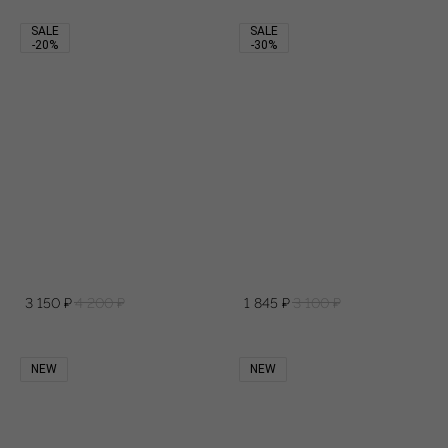
SALE
SALE
-20%
-30%
3 150
₽
4 200
₽
1 845
₽
3 100
₽
NEW
NEW