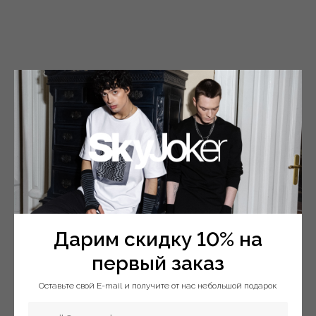
2 975
₽
4 250
₽
2 975
₽
4 250
₽
NEW
NEW
Дарим скидку 10% на
первый заказ
Оставьте свой E-mail и получите от нас небольшой подарок