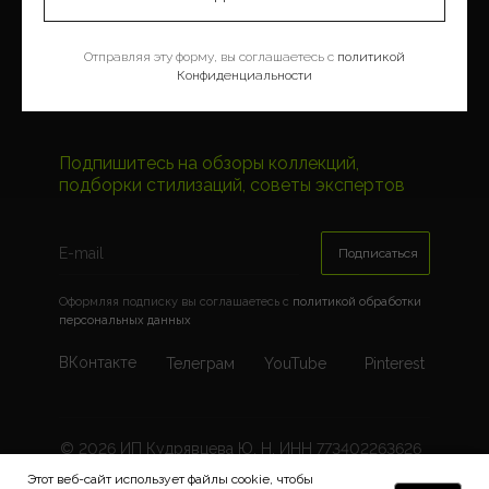
Контакты
Отправляя эту форму, вы соглашаетесь с
политикой
Где купить
Конфиденциальности
Пресса о нас
Подпишитесь на обзоры коллекций,
подборки стилизаций, советы экспертов
Подписаться
Оформляя подписку вы соглашаетесь c
политикой обработки
персональных данных
ВКонтакте
Телеграм
YouTube
Pinterest
© 2026 ИП Кудрявцева Ю. Н. ИНН 773402263626
ОГРНИП 322774600419008
Этот веб-сайт использует файлы cookie, чтобы