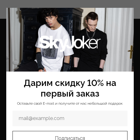
Меню
Покупателям
Каталог
Оплата и доставка
Новая коллекция
Условия возврата
Коллекции
Программа лояльности
Дарим скидку 10% на
Скидки
Обратная связь
первый заказ
Блог
Сотрудничество
Оставьте свой E-mail и получите от нас небольшой подарок
Таблица размеров
О компании
Подписаться
О бренде