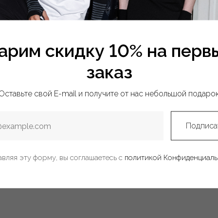
арим скидку 10% на перв
заказ
3 780
₽
7 200
₽
3 710
₽
SALE
Оставьте свой E-mail и получите от нас небольшой подаро
-20%
Подписа
вляя эту форму, вы соглашаетесь с
политикой Конфиденциаль