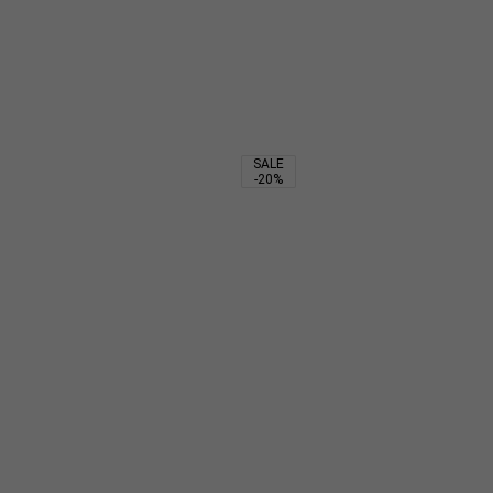
2 520
₽
4 800
₽
2 730
₽
SALE
-20%