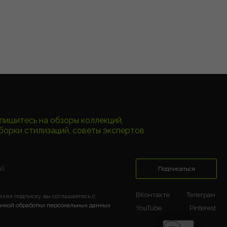
пишитесь на обзоры коллекций,
борки стилизаций, советы экспертов
Подписаться
ВКонтакте
Телеграм
ляя подписку вы соглашаетесь c
икой обработки персональных данных
YouTube
Pinterest