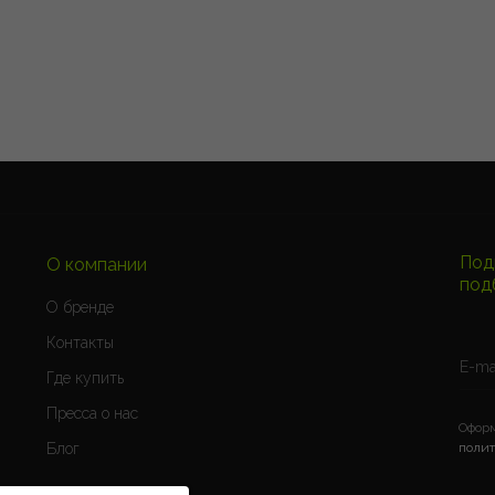
1 845
₽
3 100
₽
Под
О компании
под
О бренде
Контакты
Где купить
Пресса о нас
Оформ
Блог
полит