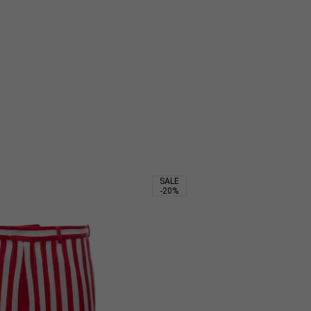
2 160
₽
4 500
₽
1 974
₽
SALE
-20%