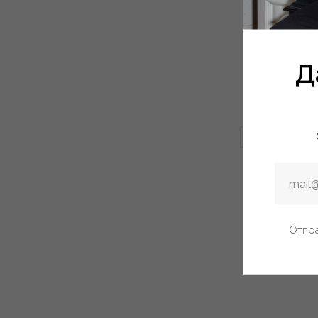
Д
SALE
-20%
Отпра