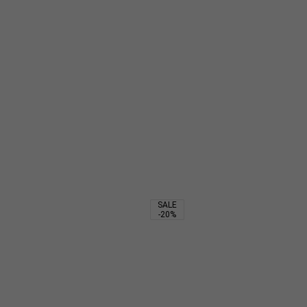
3 150
₽
4 200
₽
2 205
₽
SALE
-20%