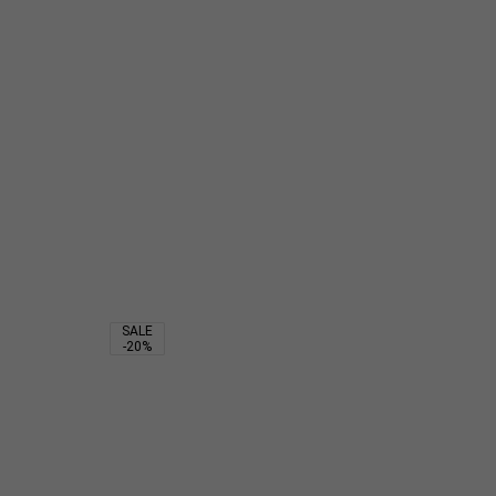
4 200
₽
2 205
₽
4 200
₽
SALE
-20%