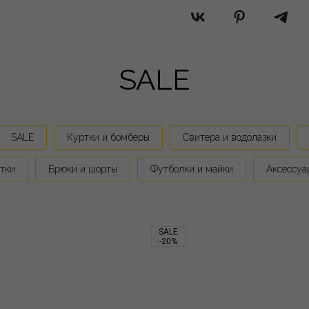
SALE
SALE
Куртки и бомберы
Свитера и водолазки
тки
Брюки и шорты
Футболки и майки
Аксессуа
SALE
-20%