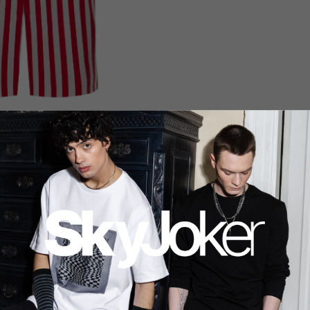
1 764
₽
5 200
₽
3 780
NEW