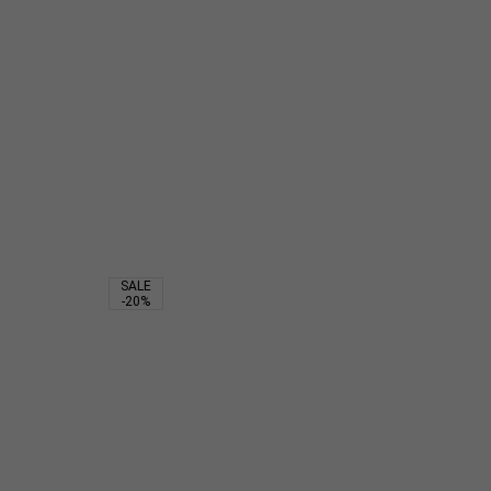
5 900
₽
1 974
₽
5 900
₽
SALE
-20%