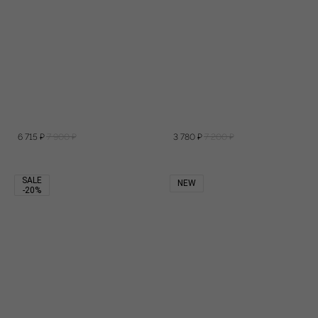
6 715
₽
7 900
₽
3 780
₽
7 200
₽
SALE
NEW
-20%