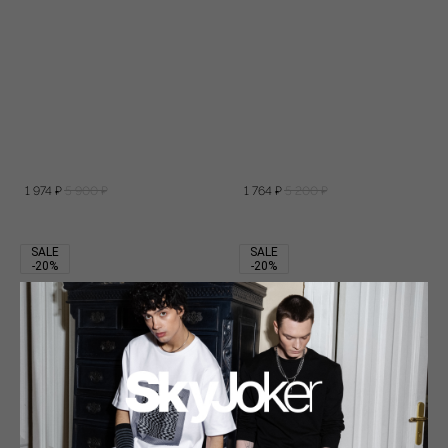
1 974
₽
5 900
₽
1 764
₽
5 200
₽
SALE
SALE
-20%
-20%