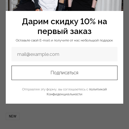
2 160
₽
4 500
₽
1 512
₽
4 500
₽
Дарим скидку 10% на
первый заказ
SALE
NEW
-20%
Оставьте свой E-mail и получите от нас небольшой подарок
Подписаться
Отправляя эту форму, вы соглашаетесь с
политикой
Конфиденциальности
1 974
₽
5 900
₽
10 900
₽
NEW