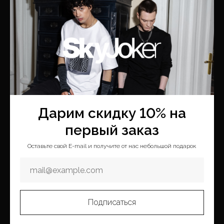
Меню
Покупателям
Каталог
Оплата и доставка
Новая коллекция
Условия возврата
Коллекции
Программа лояльности
Скидки
Обратная связь
Дарим скидку 10% на
Блог
Сотрудничество
первый заказ
Таблица размеров
Оставьте свой E-mail и получите от нас небольшой подарок
О компании
О бренде
Контакты
Подписаться
Где купить