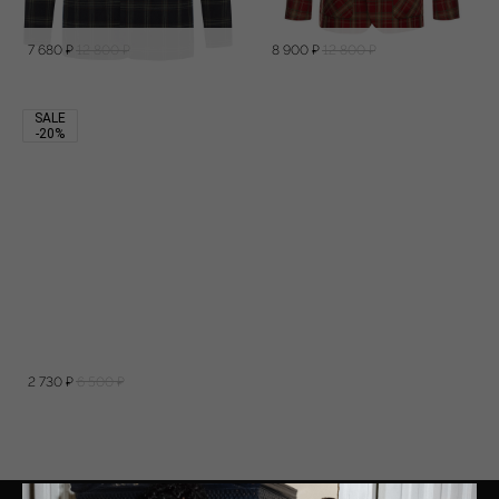
7 680
₽
12 800
₽
8 900
₽
12 800
₽
SALE
-20%
2 730
₽
6 500
₽