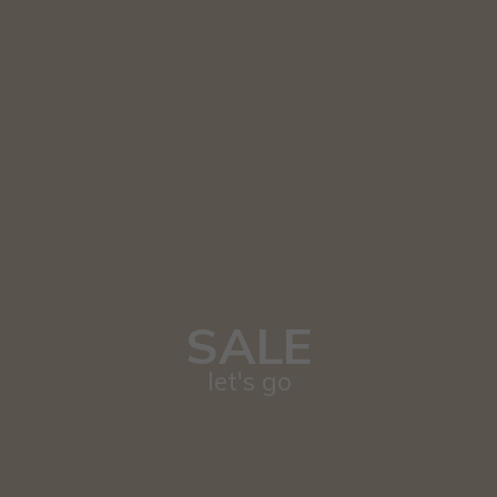
SALE
let's go
FW 23/24
browse