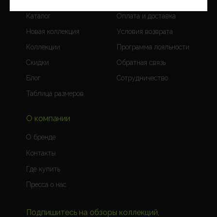
Каталог
Оплата и доставка
Новая коллекция
Условия возврата
Коллекции
Программа лояльности
Скидки
Обратная связь
Блог
Сотрудничество
Таблица размеров
О компании
О бренде
Контакты
Где купить
Пресса о нас
Подпишитесь на обзоры коллекций,