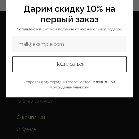
Дарим скидку 10% на
первый заказ
Оставьте свой E-mail и получите от нас небольшой подарок
Меню
Покупателям
Каталог
Оплата и доставка
Новая коллекция
Условия возврата
Подписаться
Коллекции
Программа лояльности
Скидки
Обратная связь
Отправляя эту форму, вы соглашаетесь с
политикой
Конфиденциальности
Блог
Сотрудничество
Таблица размеров
О компании
О бренде