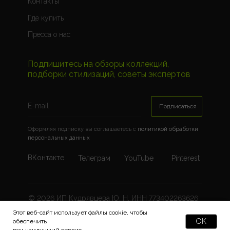
Контакты
Где купить
Пресса о нас
Подпишитесь на обзоры коллекций,
подборки стилизаций, советы экспертов
Подписаться
Оформляя подписку вы соглашаетесь c
политикой обработки
персональных данных
ВКонтакте
Телеграм
YouTube
Pinterest
© 2026 ИП Кудрявцева Ю. Н. ИНН 773402263626
ОГРНИП 322774600419008
Этот веб-сайт использует файлы cookie, чтобы
OK
обеспечить
Документация